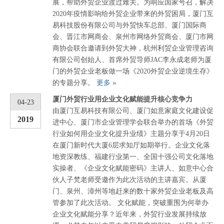
展，帮助外贸企业渡过难关。为响应国家号召，解决
2020年疫情影响给外贸企业带来的外贸困局，厦门互
易科技股份有限公司与外贸快车总部、厦门国际商
会、晋江市网商会、泉州市网络外贸商会、厦门市网
商协会联合邀请到外贸大神，杭州利贸企业管理咨询
有限公司创始人、首席外贸导师JAC李永成老师为厦
门的外贸企业老板做一场《2020外贸企业逆境生存》
更多 »
的专题分享。
厦门外贸行业用企业文化赋能提升核心竞争力
04-23
由厦门互易科技有限公司、厦门如意家庭文化建设促
2019
进中心、厦门市企业管理学会联合举办的首场《外贸
行业如何用企业文化提升业绩》主题分享于4月20日
在厦门新时代大厦6层求知厅如期举行。企业文化落
地资深教练、福建行业第一、全国十强公司文化落地
实操者、《企业文化赋能密码》主讲人、如意中心合
伙人子梵老师受邀作为此次活动的主讲嘉宾。从厦
门、泉州、漳州等地赶来的数十家外贸企业老板及高
管参加了此次活动。 文化赋能，突破重围为何举办
企业文化赋能分享？近年来，外贸行业发展持续放