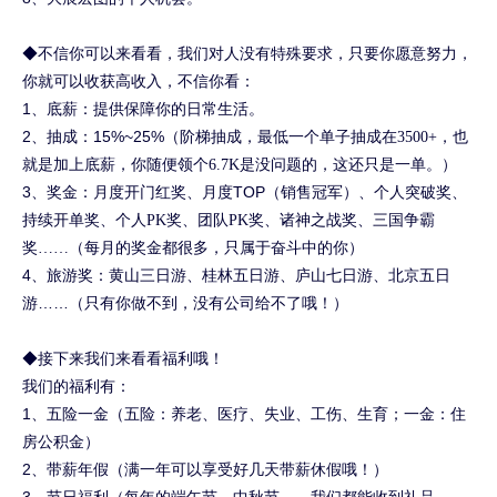
◆不信你可以来看看，我们对人没有特殊要求，只要你愿意努力，
你就可以收获高收入，不信你看：
1、底薪：提供保障你的日常生活。
2、抽成：15%~25%
（阶梯抽成，最低一个单子抽成在3500+，也
就是加上底薪，你随便领个6.7K是没问题的，这还只是一单。）
3、奖金：月度开门红奖、月度TOP
（销售冠军）、个人突破奖、
持续开单奖、个人PK奖、团队PK奖、诸神之战奖、三国争霸
奖……（每月的奖金都很多，只属于奋斗中的你）
4、旅游奖：黄山三日游、桂林五日游、庐山七日游、北京五日
游……（只有你做不到，没有公司给不了哦！）
◆接下来我们来看看福利哦！
我们的福利有：
1、五险一金（五险：养老、医疗、失业、工伤、生育；一金：住
房公积金）
2、带薪年假（满一年可以享受好几天带薪休假哦！）