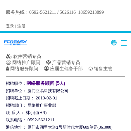
服务热线：
0592-5621211 / 5626116
18659213899
登录
|
注册

软件营销专员

网络推广顾问

产品营销专员

网络服务顾问

应届生储备干部

销售主管
网络服务顾问 (5
招聘职位：
人)
招聘单位： 厦门互易科技有限公司
招聘截止日期： 2019-02-01
招聘部门： 网络推广事业部
联 系 人： 林小姐(HR)
联系电话： 0592-5621211
通信地址： 厦门市湖里大道1
号新时代大厦609单元(361000)