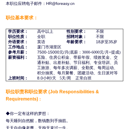
本职位应聘电子邮件：HR@foreasy.cn
职位基本要求：
学历要求：
高中以上
性别要求：
不限
职位性质：
全职
招聘对象：
不限
外语要求：
英语
年龄要求：
18岁至35
岁
工作地点：
厦门市湖里区
参考月薪：
7500-15000元/
月(底薪：3000-6000元/月+提成)
薪资福利：
五险、住房公积金、带薪年假、绩效奖金、交
通补贴、出差补贴、节日福利、专业培训、员
工旅游、每年多次调薪、全勤奖、每周运动、
积分抽奖、每月聚餐、团建活动、生日派对等
上班时间：
8.0小时/
天 5天/周 正常白班
职位职责和职位要求 (Job Responsibilities &
Requirements)
：
◆你一定有这样的梦想：
每天睡到自然醒，数钱数到手抽筋。
天天自由像老鹰，无拘无束过一生。